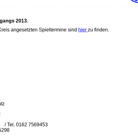
rgangs 2013.
Kreis angesetzten Spieltermine sind
hier
zu finden.
z
atz
z
bert.de / Oceano / Tel. 0162 75
5298