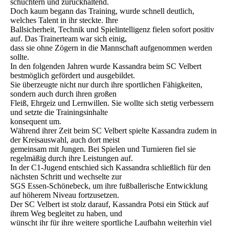
schüchtern und zurückhaltend.
Doch kaum begann das Training, wurde schnell deutlich,
welches Talent in ihr steckte. Ihre
Ballsicherheit, Technik und Spielintelligenz fielen sofort positiv
auf. Das Trainerteam war sich einig,
dass sie ohne Zögern in die Mannschaft aufgenommen werden
sollte.
In den folgenden Jahren wurde Kassandra beim SC Velbert
bestmöglich gefördert und ausgebildet.
Sie überzeugte nicht nur durch ihre sportlichen Fähigkeiten,
sondern auch durch ihren großen
Fleiß, Ehrgeiz und Lernwillen. Sie wollte sich stetig verbessern
und setzte die Trainingsinhalte
konsequent um.
Während ihrer Zeit beim SC Velbert spielte Kassandra zudem in
der Kreisauswahl, auch dort meist
gemeinsam mit Jungen. Bei Spielen und Turnieren fiel sie
regelmäßig durch ihre Leistungen auf.
In der C1-Jugend entschied sich Kassandra schließlich für den
nächsten Schritt und wechselte zur
SGS Essen-Schönebeck, um ihre fußballerische Entwicklung
auf höherem Niveau fortzusetzen.
Der SC Velbert ist stolz darauf, Kassandra Potsi ein Stück auf
ihrem Weg begleitet zu haben, und
wünscht ihr für ihre weitere sportliche Laufbahn weiterhin viel